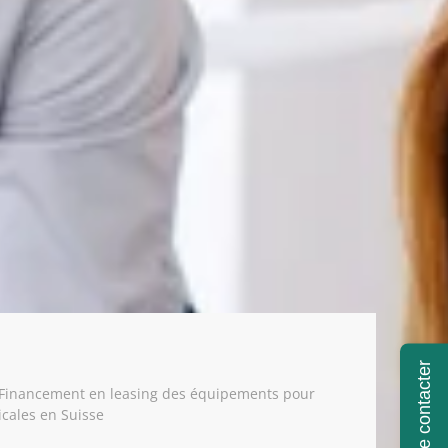
Se faire contacter
Financement en leasing des équipements pour
cales en Suisse