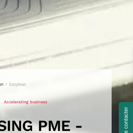
an
Easyleas
Accelerating business
Se faire contacter
SING PME -